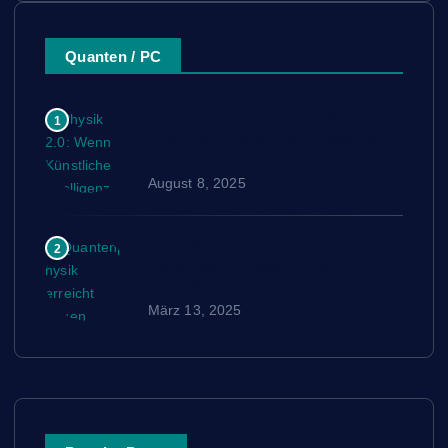
Quanten / PC
Physik 2.0: Wenn Künstliche
1
Intelligenz neue Naturgesetze
schreibt – jetzt als eBook
August 8, 2025
Quantenphysik erreicht neuen
2
Meilenstein: Teleportation von
Quantenoperationen
März 13, 2025