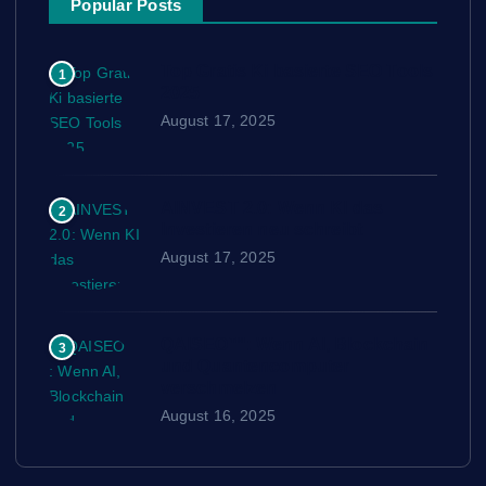
Popular Posts
Top Gratis Ki basierte SEO Tools
1
2025
August 17, 2025
AINVEST 2.0: Wenn KI das
2
Investieren neu schreibt
August 17, 2025
QAISEO™: Wenn AI, Blockchain
3
und Quantencomputer
verschmelzen
August 16, 2025