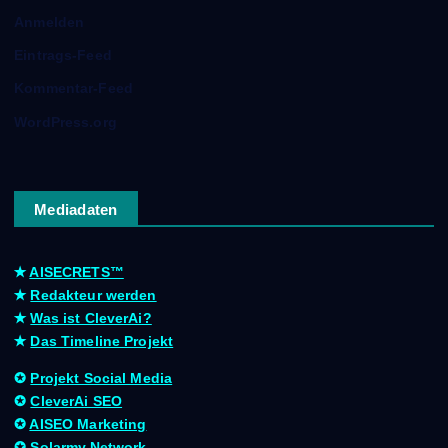
Anmelden
Eintrags-Feed
Kommentar-Feed
WordPress.org
Mediadaten
✭
AISECRETS™
✭
Redakteur werden
✭
Was ist CleverAi?
✭
Das Timeline Projekt
✪
Projekt Social Media
✪
CleverAi SEO
✪
AISEO Marketing
✪
Solarmy.Network