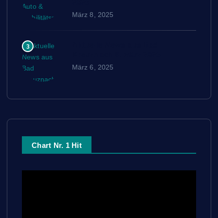
2025
März 8, 2025
Aktuelle News aus Bad
3
Kreuznach 6. März 2025
März 6, 2025
Chart Nr. 1 Hit
V
i
d
e