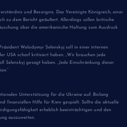
rständnis und Besorgnis. Das Vereinigte Königreich, einer
ich zu dem Bericht geäußert. Allerdings sollen britische
ttäuschung über die amerikanische Haltung zum Ausdruck
Facebook-Comment-Plugin ist li
WhatsApp-Button in Planung!
Präsident Wolodymyr Selenskyj soll in einer internen
er USA scharf kritisiert haben. „Wir brauchen jede
SEOSTUDIO™
März 13, 2025
oll Selenskyj gesagt haben. „Jede Einschränkung dieser
on.“
tionalen Unterstützung für die Ukraine auf. Bislang
d finanziellen Hilfe für Kiew gespielt. Sollte die aktuelle
teidigungsfähigkeit erheblich beeinträchtigen und den
ung auszuweiten.