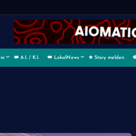
W
e
n
n
in
👑 A.I. / K.I.
👑 LokalNews
✭ Story melden
✙
 Unterstützung für die