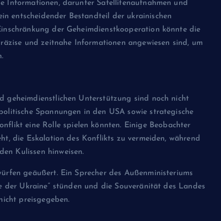
se Informationen, darunter Satellitenaufnahmen und
in entscheidender Bestandteil der ukrainischen
 Einschränkung der Geheimdienstkooperation könnte die
 präzise und zeitnahe Informationen angewiesen sind, um
.
nd geheimdienstlichen Unterstützung sind noch nicht
npolitische Spannungen in den USA sowie strategische
ikt eine Rolle spielen könnten. Einige Beobachter
eht, die Eskalation des Konflikts zu vermeiden, während
den Kulissen hinweisen.
rwürfen geäußert. Ein Sprecher des Außenministeriums
ite der Ukraine“ stünden und die Souveränität des Landes
👑 TIMELINE BLOG
 nicht preisgegeben.