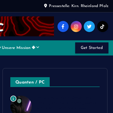
Pressestelle: Kirn. Rheinland Pfalz
 Unsere Mission ✙
Get Started
Quanten / PC
Physik 2.0: Wenn Künstliche
1
Intelligenz neue Naturgesetze
schreibt – jetzt als eBook