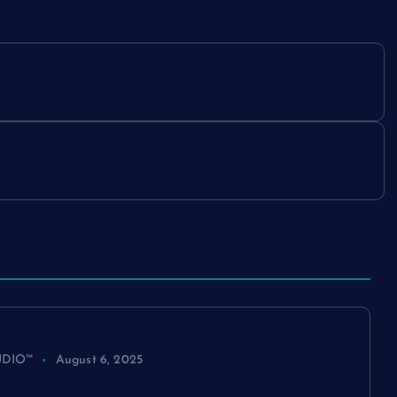
Firsat Karti)
n muss
UDIO™
August 6, 2025