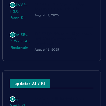
AINVEST 2.0: Wenn KI das
2
Investieren neu schreibt
August 17, 2025
QAISEO™: Wenn AI, Blockchain
3
und Quantencomputer
verschmelzen
August 16, 2025
updates AI / KI
Top Gratis Ki basierte SEO
1
Tools 2025