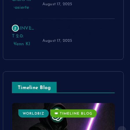
August 17, 2025
AINVEST 2.0: Wenn KI das
2
Investieren neu schreibt
August 17, 2025
Timeline Blog
WORLDBIZ
👑 TIMELINE BLOG
