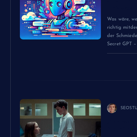
ChatGPT 
s
Universal
n
Was wäre, we
richtig mitd
a
der Schmied
Secret GPT –
v
i
g
a
SEOST
t
„Adolescen
Abgründe 