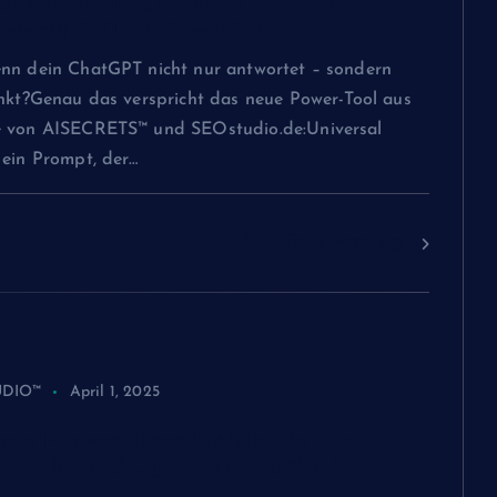
bekommt ein geheimes Upgrade:
 Secret GPT veröffentlicht
nn dein ChatGPT nicht nur antwortet – sondern
enkt?Genau das verspricht das neue Power-Tool aus
e von AISECRETS™ und SEOstudio.de:Universal
 ein Prompt, der…
Continue reading
UDIO™
April 1, 2025
ce: Ein verstörender Blick in die
der Jugend – Jetzt auf Netflix“