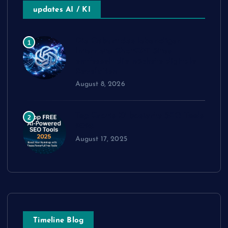
updates AI / KI
Die Geburt des lebendigen
1
Internets: ChatGPT Sites
entfesselt die nächste digitale
Revolution
August 8, 2026
Top Gratis Ki basierte SEO Tools
2
2025
August 17, 2025
Timeline Blog