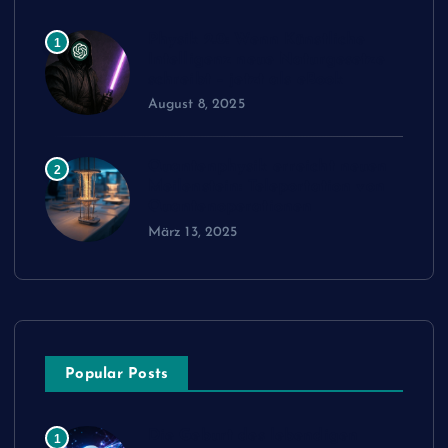
Physik 2.0: Wenn Künstliche
1
Intelligenz neue Naturgesetze
schreibt – jetzt als eBook
August 8, 2025
Quantenphysik erreicht neuen
2
Meilenstein: Teleportation von
Quantenoperationen
März 13, 2025
Popular Posts
Die Geburt des lebendigen
1