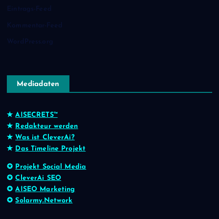
Eintrags-Feed
Kommentar-Feed
WordPress.org
Mediadaten
✭
AISECRETS™
✭
Redakteur werden
✭
Was ist CleverAi?
✭
Das Timeline Projekt
✪
Projekt Social Media
✪
CleverAi SEO
✪
AISEO Marketing
✪
Solarmy.Network