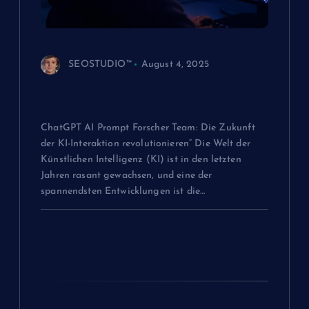
n
a
v
SEOSTUDIO™
August 4, 2025
ChatGPT AI Prompt Forscher Team
i
Die Zukunft der KI-Interaktion
g
ChatGPT AI Prompt Forscher Team: Die Zukunft
der KI-Interaktion revolutionieren“ Die Welt der
Künstlichen Intelligenz (KI) ist in den letzten
a
Jahren rasant gewachsen, und eine der
spannendsten Entwicklungen ist die…
t
i
o
n