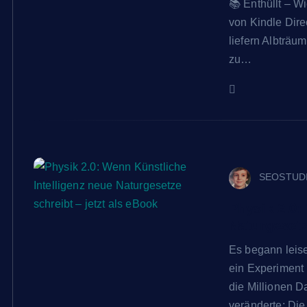
📚 Enthüllt – W
von Kindle Dir
liefern Albträu
zu…
SEOSTUD
Physik 2.0:
Naturgesetz
Es begann leise
ein Experiment 
die Millionen D
veränderte: Di