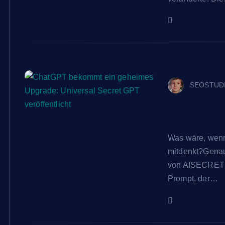
SEOSTUD
ChatGPT be
Secret GPT 
Was wäre, wenn 
mitdenkt?Genau
von AISECRETS
Prompt, der…