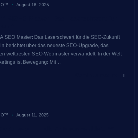
IO™
August 16, 2025
 AISEO Master: Das Laserschwert für
kunft
👑 TIMELINE BLOG
SEO Master: Das Laserschwert für die SEO-Zukunft
in berichtet über das neueste SEO-Upgrade, das
en weltbesten SEO-Webmaster verwandelt. In der Welt
ketings ist Bewegung: Mit…
Continue reading
Facebook-Comment-Plugin ist l
WhatsApp-Button in Planung!
SEOSTUDIO™
März 13, 2025
IO™
August 11, 2025
Wie Amazon Kindle Autoren ausblutet**