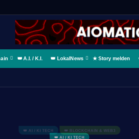
W
e
hain
👑 A.I. / K.I.
👑 LokalNews
✭ Story melden
👑 AI / KI TECH
👑 AI / KI TECH
👑 BLOCKCHAIN & WEB3
WORLDBIZ
ERFAHRUNGSBERICHTE
👑 AI / KI TECH
👑 TIMELINE BLOG