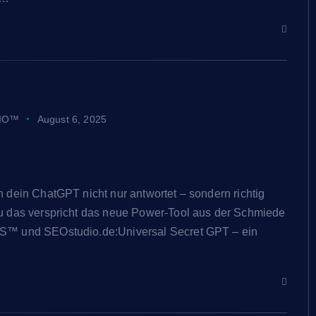
Continue reading
IO™
August 6, 2025
kommt ein geheimes Upgrade: Universal
veröffentlicht
dein ChatGPT nicht nur antwortet – sondern richtig
 das verspricht das neue Power-Tool aus der Schmiede
™ und SEOstudio.de:Universal Secret GPT – ein
Continue reading