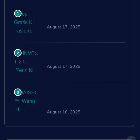
Top Gratis Ki basierte SEO
1
Tools 2025
August 17, 2025
AINVEST 2.0: Wenn KI das
2
Investieren neu schreibt
August 17, 2025
QAISEO™: Wenn AI, Blockchain
3
und Quantencomputer
verschmelzen
August 16, 2025