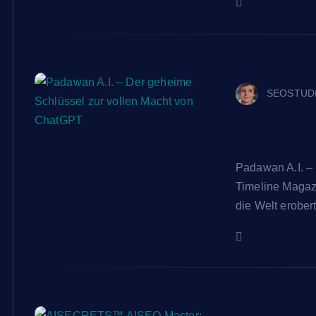
SEOSTUD
Padawan A.I
Macht von 
Padawan A.I. –
Timeline Magazi
die Welt erober