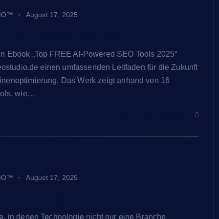
IO™
August 17, 2025
Ki basierte SEO Tools 2025
en Ebook „Top FREE AI-Powered SEO Tools 2025“
Seostudio.de einen umfassenden Leitfaden für die Zukunft
nenoptimierung. Das Werk zeigt anhand von 16
ools, wie…
Continue reading
IO™
August 17, 2025
: Wenn KI das Investieren neu schreibt
, in denen Technologie nicht nur eine Branche