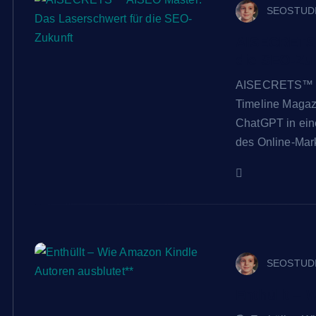
SEOSTUD
AISECRETS™
die SEO-Zu
AISECRETS™ AI
Timeline Magaz
ChatGPT in ein
des Online-Mar
SEOSTUD
Enthüllt – 