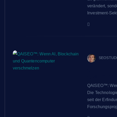
verändert, sond
Investment-Sekt
SEOSTUD
QAISEO™: W
Quantencom
QAISEO™: Wenn
Die Technologi
seit der Erfind
Forschungsproj