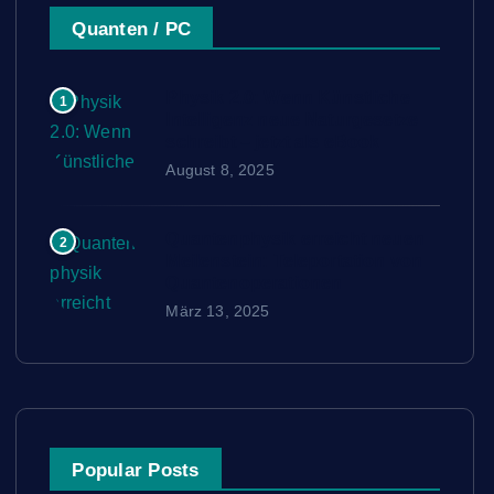
Quanten / PC
Physik 2.0: Wenn Künstliche
1
Intelligenz neue Naturgesetze
schreibt – jetzt als eBook
August 8, 2025
Quantenphysik erreicht neuen
2
Meilenstein: Teleportation von
Quantenoperationen
März 13, 2025
Popular Posts