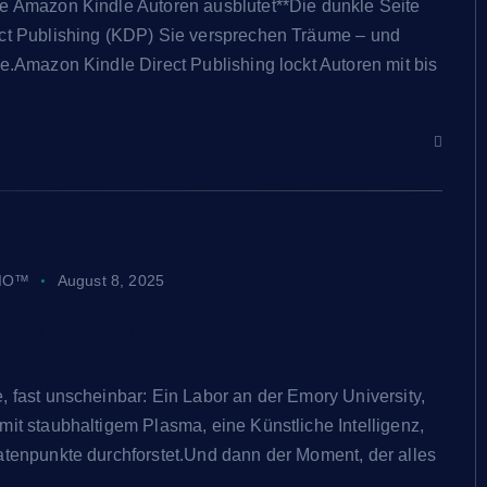
ie Amazon Kindle Autoren ausblutet**Die dunkle Seite
ect Publishing (KDP) Sie versprechen Träume – und
me.Amazon Kindle Direct Publishing lockt Autoren mit bis
Continue reading
IO™
August 8, 2025
 Wenn Künstliche Intelligenz neue
e schreibt – jetzt als eBook
, fast unscheinbar: Ein Labor an der Emory University,
mit staubhaltigem Plasma, eine Künstliche Intelligenz,
atenpunkte durchforstet.Und dann der Moment, der alles
e…