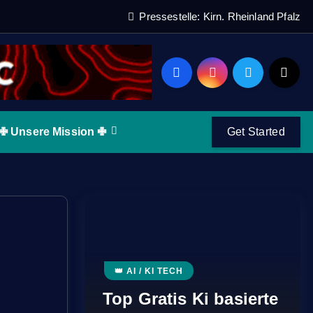
Pressestelle: Kirn. Rheinland Pfalz
✙ Unsere Mission ✙
Get Started
👑 AI / KI TECH
Top Gratis Ki basierte