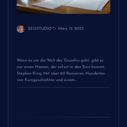
n
a
v
SEOSTUDIO™
März 13, 2025
Stephen King: Der Meister des
i
Horrors und seine unsterblichen
Geschichten
g
Wenn es um die Welt des Gruselns geht, gibt es
nur einen Namen, der sofort in den Sinn kommt:
a
Stephen King. Mit über 60 Romanen, Hunderten
von Kurzgeschichten und einem…
t
i
o