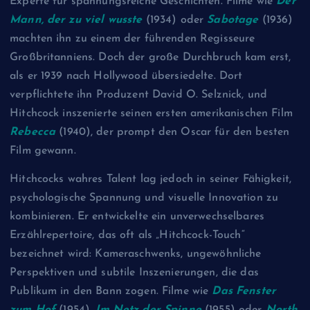
Experte für spannungsreiche Geschichten. Filme wie
Der
Mann, der zu viel wusste
(1934) oder
Sabotage
(1936)
machten ihn zu einem der führenden Regisseure
Großbritanniens. Doch der große Durchbruch kam erst,
als er 1939 nach Hollywood übersiedelte. Dort
verpflichtete ihn Produzent David O. Selznick, und
Hitchcock inszenierte seinen ersten amerikanischen Film
Rebecca
(1940), der prompt den Oscar für den besten
Film gewann.
Hitchcocks wahres Talent lag jedoch in seiner Fähigkeit,
psychologische Spannung und visuelle Innovation zu
kombinieren. Er entwickelte ein unverwechselbares
Erzählrepertoire, das oft als „Hitchcock-Touch“
bezeichnet wird: Kameraschwenks, ungewöhnliche
Perspektiven und subtile Inszenierungen, die das
Publikum in den Bann zogen. Filme wie
Das Fenster
zum Hof
(1954),
Im Netz der Spinne
(1955) oder
North