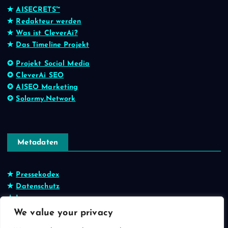
✭
AISECRETS™
✭
Redakteur werden
✭
Was ist CleverAi?
✭
Das Timeline Projekt
✪
Projekt Social Media
✪
CleverAi SEO
✪
AISEO Marketing
✪
Solarmy.Network
Metadaten
✭
Pressekodex
✭
Datenschutz
✭
Impressum
We value your privacy