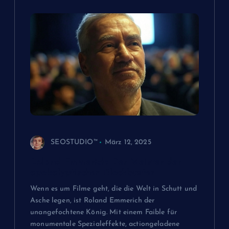
n
SEOSTUDIO™
März 12, 2025
Roland Emmerich: Der Meister der
apokalyptischen Blockbuster
Wenn es um Filme geht, die die Welt in Schutt und
Asche legen, ist Roland Emmerich der
unangefochtene König. Mit einem Faible für
monumentale Spezialeffekte, actiongeladene