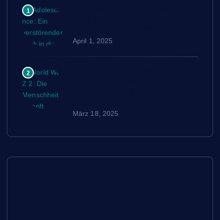
„Adolescence: Ein verstörender
1
Blick in die Abgründe der
Jugend – Jetzt auf Netflix“
April 1, 2025
World War Z 2: Die Menschheit
2
kämpft gegen eine neue
Bedrohung – Kinostart am 9.
Juni 2025
März 18, 2025