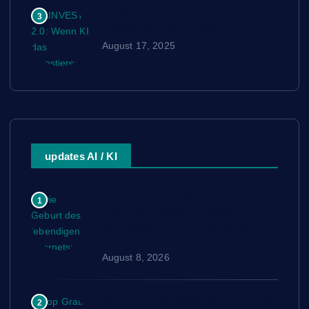
AINVEST 2.0: Wenn KI das
3
Investieren neu schreibt
August 17, 2025
updates AI / KI
Die Geburt des lebendigen
1
Internets: ChatGPT Sites
entfesselt die nächste digitale
Revolution
August 8, 2026
Top Gratis Ki basierte SEO Tools
2