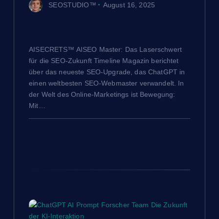
SEOSTUDIO™
August 16, 2025
v
AISECRETS™ AISEO Master: Das
Laserschwert für die SEO-Zukunft
i
AISECRETS™ AISEO Master: Das Laserschwert
g
für die SEO-Zukunft Timeline Magazin berichtet
über das neueste SEO-Upgrade, das ChatGPT in
a
einen weltbesten SEO-Webmaster verwandelt. In
der Welt des Online-Marketings ist Bewegung:
Mit…
t
i
o
n