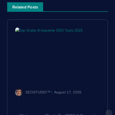
g
Related Posts
s
n
a
v
i
g
SEOSTUDIO™
August 17, 2025
a
Top Gratis Ki basierte SEO Tools
t
2025