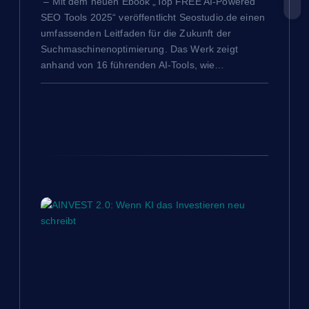
– Mit dem neuen Ebook „Top FREE AI-Powered
i
SEO Tools 2025“ veröffentlicht Seostudio.de einen
umfassenden Leitfaden für die Zukunft der
o
Suchmaschinenoptimierung. Das Werk zeigt
anhand von 16 führenden AI-Tools, wie…
n