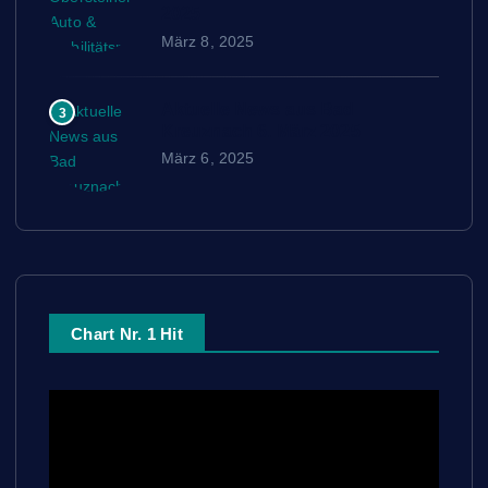
2025
März 8, 2025
Aktuelle News aus Bad
3
Kreuznach 6. März 2025
März 6, 2025
Chart Nr. 1 Hit
V
i
d
e