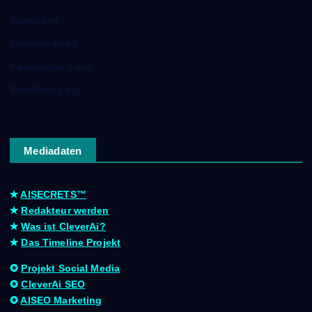
Anmelden
Eintrags-Feed
Kommentar-Feed
WordPress.org
Mediadaten
✭
AISECRETS™
✭
Redakteur werden
✭
Was ist CleverAi?
✭
Das Timeline Projekt
✪
Projekt Social Media
✪
CleverAi SEO
✪
AISEO Marketing