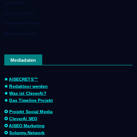
Anmelden
Eintrags-Feed
Kommentar-Feed
WordPress.org
Mediadaten
✭
AISECRETS™
✭
Redakteur werden
✭
Was ist CleverAi?
✭
Das Timeline Projekt
✪
Projekt Social Media
✪
CleverAi SEO
✪
AISEO Marketing
✪
Solarmy.Network