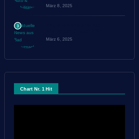
März 8, 2025
Aktuelle News aus Bad
3
Kreuznach 6. März 2025
März 6, 2025
Chart Nr. 1 Hit
V
i
d
e
o