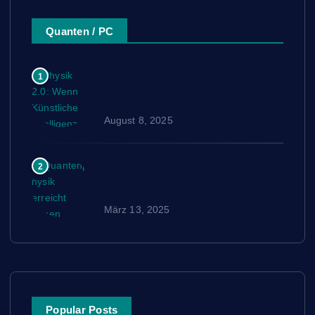
Quanten / PC
Physik 2.0: Wenn Künstliche
1
Intelligenz neue Naturgesetze
schreibt – jetzt als eBook
August 8, 2025
Quantenphysik erreicht neuen
2
Meilenstein: Teleportation von
Quantenoperationen
März 13, 2025
Popular Posts