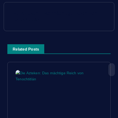
B
Die Azteken: Das mächtige Reich von
e
Tenochtitlán
i
t
Related Posts
r
a
g
s
n