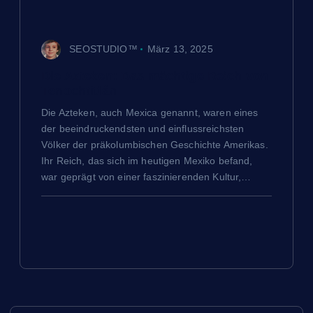
a
v
SEOSTUDIO™
März 13, 2025
Die Azteken: Das mächtige Reich von
i
Tenochtitlán
g
Die Azteken, auch Mexica genannt, waren eines
der beeindruckendsten und einflussreichsten
a
Völker der präkolumbischen Geschichte Amerikas.
Ihr Reich, das sich im heutigen Mexiko befand,
war geprägt von einer faszinierenden Kultur,…
t
i
o
n