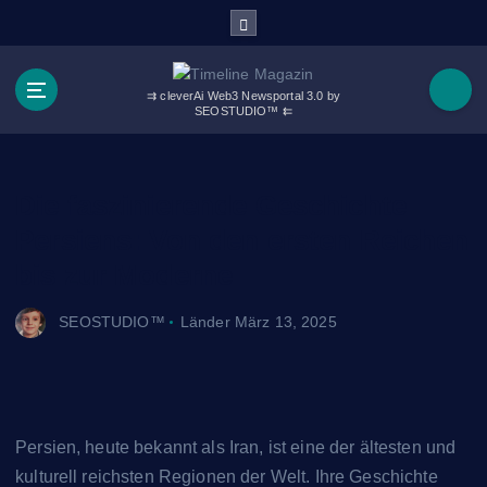
Z
u
m
I
⇉ cleverAi Web3 Newsportal 3.0 by
n
SEOSTUDIO™ ⇇
h
a
l
Die faszinierende Geschichte
t
Persiens: Von den ersten Reichen
s
p
bis zur Moderne
r
i
SEOSTUDIO™
Länder
März 13, 2025
n
g
e
n
Persien, heute bekannt als Iran, ist eine der ältesten und
kulturell reichsten Regionen der Welt. Ihre Geschichte