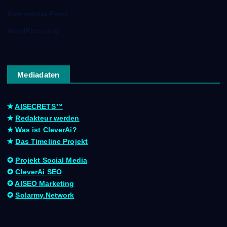
Kommentar-Feed
WordPress.org
Mediadaten
✭
AISECRETS™
✭
Redakteur werden
✭
Was ist CleverAi?
✭
Das Timeline Projekt
✪
Projekt Social Media
✪
CleverAi SEO
✪
AISEO Marketing
✪
Solarmy.Network