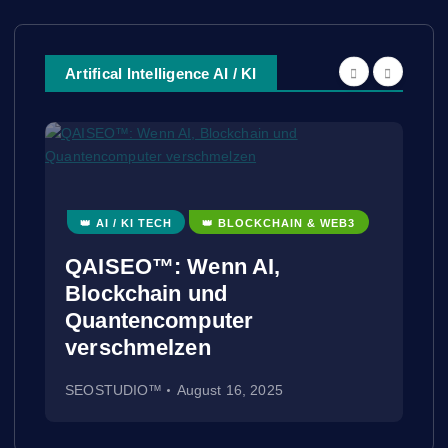
Artifical Intelligence AI / KI
👑 AI / KI TECH
👑 BLOCKCHAIN & WEB3
QAISEO™: Wenn AI,
Blockchain und
Quantencomputer
verschmelzen
SEOSTUDIO™
August 16, 2025