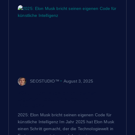
s
n
a
v
i
g
SEOSTUDIO™
August 3, 2025
a
2025: Elon Musk bricht seinen
eigenen Code für künstliche
t
Intelligenz
2025: Elon Musk bricht seinen eigenen Code für
i
künstliche Intelligenz Im Jahr 2025 hat Elon Musk
einen Schritt gemacht, der die Technologiewelt in