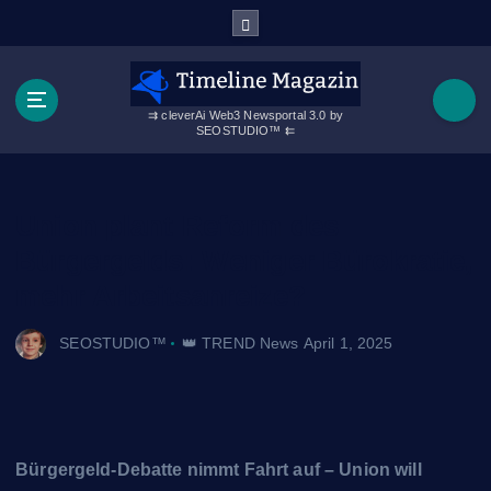
Z
u
m
I
n
⇉ cleverAi Web3 Newsportal 3.0 by
SEOSTUDIO™ ⇇
h
a
l
t
Union plant Reform des
s
Bürgergelds: Weniger Bürokratie,
p
r
mehr Arbeitsanreize?
i
n
SEOSTUDIO™
👑 TREND News
April 1, 2025
g
e
n
Bürgergeld-Debatte nimmt Fahrt auf – Union will