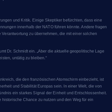
rungen und Kritik. Einige Skeptiker befürchten, dass eine
nnungen innerhalb der NATO führen könnte. Andere fragen
elle Verantwortung zu übernehmen, die mit einer solchen
Facebook-Comment-Plugin ist li
WhatsApp-Button in Planung!
umt Dr. Schmidt ein. „Aber die aktuelle geopolitische Lage
SEOSTUDIO™
März 13, 2025
isten, untätig zu bleiben.“
nkreich, die den französischen Atomschirm einbezieht, ist
erheit und Stabilität Europas sein. In einer Welt, die von
ündnis ein starkes Signal der Einheit und Entschlossenheit.
se historische Chance zu nutzen und den Weg für ein