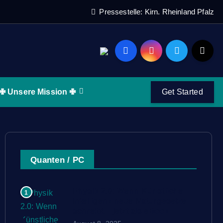
Pressestelle: Kirn. Rheinland Pfalz
✙ Unsere Mission ✙
Get Started
Quanten / PC
Physik 2.0: Wenn Künstliche
1
Intelligenz neue Naturgesetze
schreibt – jetzt als eBook