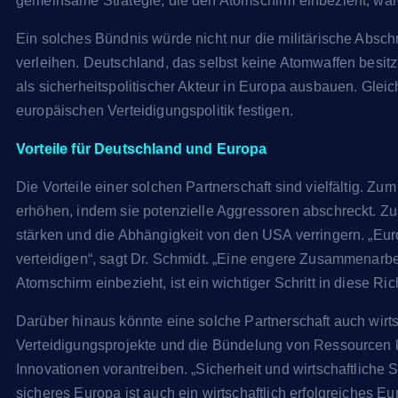
gemeinsame Strategie, die den Atomschirm einbezieht, wäre 
Ein solches Bündnis würde nicht nur die militärische Absc
verleihen. Deutschland, das selbst keine Atomwaffen besitzt
als sicherheitspolitischer Akteur in Europa ausbauen. Gleic
europäischen Verteidigungspolitik festigen.
Vorteile für Deutschland und Europa
Die Vorteile einer solchen Partnerschaft sind vielfältig. 
erhöhen, indem sie potenzielle Aggressoren abschreckt. Z
stärken und die Abhängigkeit von den USA verringern. „Eur
verteidigen“, sagt Dr. Schmidt. „Eine engere Zusammenarb
Atomschirm einbezieht, ist ein wichtiger Schritt in diese Ric
Darüber hinaus könnte eine solche Partnerschaft auch wirts
Verteidigungsprojekte und die Bündelung von Ressourcen 
Innovationen vorantreiben. „Sicherheit und wirtschaftliche 
sicheres Europa ist auch ein wirtschaftlich erfolgreiches Eu