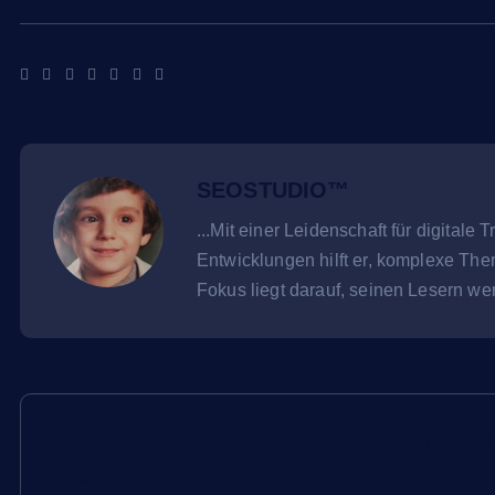
SEOSTUDIO™
...Mit einer Leidenschaft für digital
Entwicklungen hilft er, komplexe The
Fokus liegt darauf, seinen Lesern wert
B
500-Milliarden-Paket der Regierung: Aufschw
e
dagegen