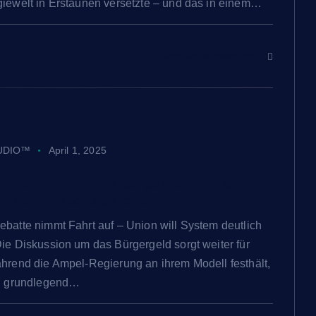
giewelt in Erstaunen versetzte – und das in einem…
Continue reading
UDIO™
April 1, 2025
nt Reform des Bürgergelds: Weniger
e, mehr Arbeitsanreize?
batte nimmt Fahrt auf – Union will System deutlich
ie Diskussion um das Bürgergeld sorgt weiter für
hrend die Ampel-Regierung an ihrem Modell festhält,
on grundlegend…