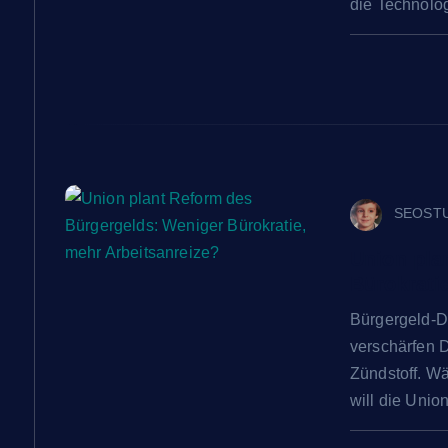
die Technolo
v
i
g
a
SEOST
t
Union pla
Bürokrati
i
Bürgergeld-De
verschärfen D
o
Zündstoff. Wä
will die Uni
n