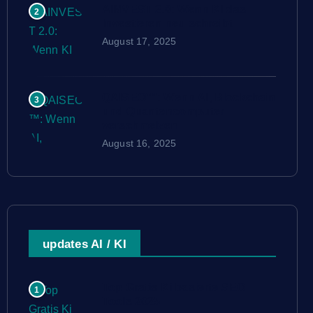
AINVEST 2.0: Wenn KI das
2
Investieren neu schreibt
August 17, 2025
QAISEO™: Wenn AI, Blockchain
3
und Quantencomputer
verschmelzen
August 16, 2025
updates AI / KI
Top Gratis Ki basierte SEO
1
Tools 2025