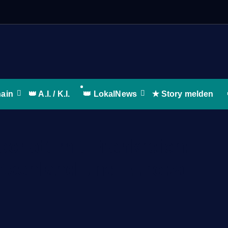
W
hain
👑 A.I. / K.I.
👑 LokalNews
✭ Story melden
chaft mit Frankreich:
eutschland und Europa