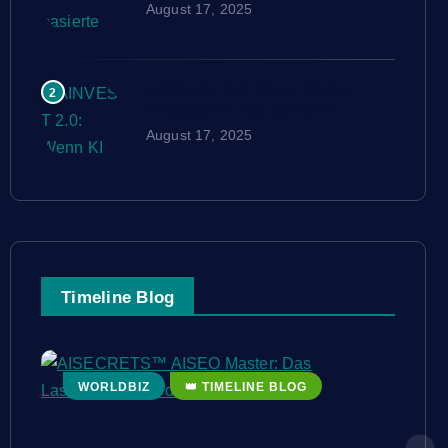
August 17, 2025
AINVEST 2.0: Wenn KI das
2
Investieren neu schreibt
August 17, 2025
Timeline Blog
WORLDBIZ
👑 TIMELINE BLOG
👑