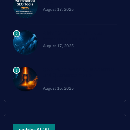
2025
August 17, 2025
AINVEST 2.0: Wenn KI das
2
Investieren neu schreibt
August 17, 2025
QAISEO™: Wenn AI, Blockchain
3
und Quantencomputer
verschmelzen
August 16, 2025
updates AI / KI