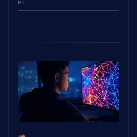
n
Mit…