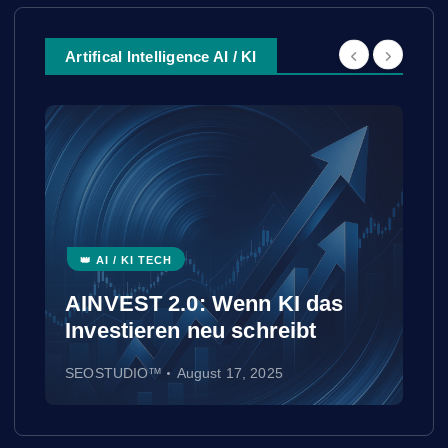
Artifical Intelligence AI / KI
👑 AI / KI TECH
👑 BLOCKCHAIN & WEB3
QAISEO™: Wenn AI,
Blockchain und
as
Quantencomputer
verschmelzen
SEOSTUDIO™
August 16, 2025