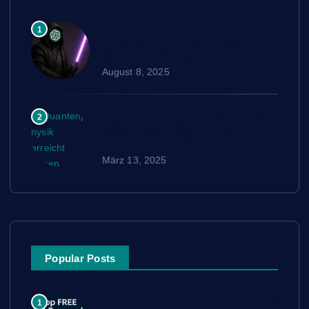
Physik 2.0: Wenn Künstliche
1
Intelligenz neue Naturgesetze
schreibt – jetzt als eBook
August 8, 2025
Quantenphysik erreicht neuen
2
Meilenstein: Teleportation von
Quantenoperationen
März 13, 2025
Popular Posts
Top Gratis Ki basierte SEO Tools
1