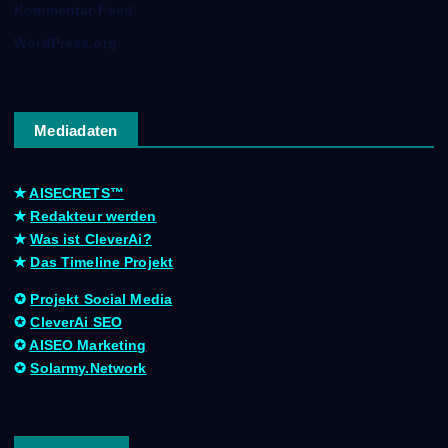
Kommentar-Feed
WordPress.org
Mediadaten
✭
AISECRETS™
✭
Redakteur werden
✭
Was ist CleverAi?
✭
Das Timeline Projekt
✪
Projekt Social Media
✪
CleverAi SEO
✪
AISEO Marketing
✪
Solarmy.Network