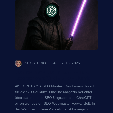
n
a
v
i
g
SEOSTUDIO™
August 16, 2025
a
AISECRETS™ AISEO Master: Das
t
Laserschwert für die SEO-Zukunft
AISECRETS™ AISEO Master: Das Laserschwert
i
für die SEO-Zukunft Timeline Magazin berichtet
über das neueste SEO-Upgrade, das ChatGPT in
o
einen weltbesten SEO-Webmaster verwandelt. In
der Welt des Online-Marketings ist Bewegung: