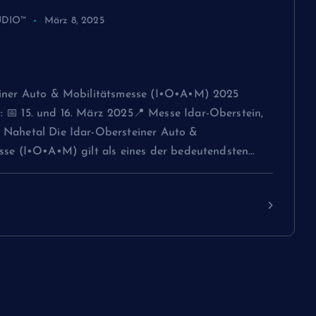
UDIO™
März 8, 2025
steiner Auto & Mobilitätsmesse 15. und
2025
iner Auto & Mobilitätsmesse (I•O•A•M) 2025
 📅 15. und 16. März 2025📍 Messe Idar-Oberstein,
Nahetal Die Idar-Obersteiner Auto &
sse (I•O•A•M) gilt als eines der bedeutendsten…
Continue reading