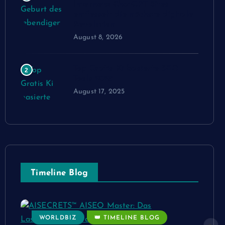
Internets: ChatGPT Sites
entfesselt die nächste digitale
Revolution
August 8, 2026
Top Gratis Ki basierte SEO
2
Tools 2025
August 17, 2025
Timeline Blog
WORLDBIZ
👑 TIMELINE BLOG
