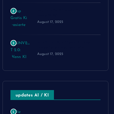
Top Gratis Ki basierte SEO
2
Tools 2025
August 17, 2025
AINVEST 2.0: Wenn KI das
3
Investieren neu schreibt
August 17, 2025
updates AI / KI
Die Geburt des lebendigen
1