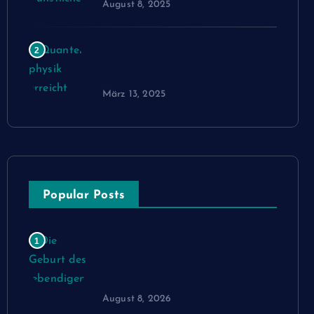
August 8, 2025
Quantenphysik erreicht neuen
2
Meilenstein: Teleportation von
Quantenoperationen
März 13, 2025
Popular Posts
Die Geburt des lebendigen
1
Internets: ChatGPT Sites
entfesselt die nächste digitale
Revolution
August 8, 2026