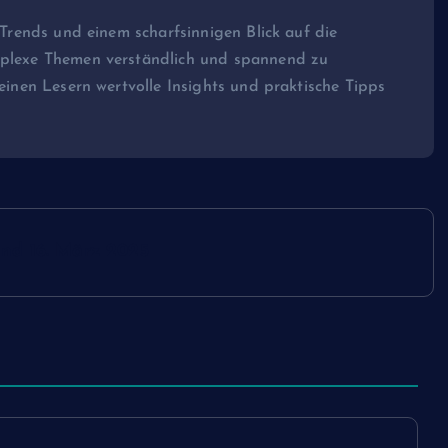
e Trends und einem scharfsinnigen Blick auf die
omplexe Themen verständlich und spannend zu
seinen Lesern wertvolle Insights und praktische Tipps
Facebook-Comment-Plugin ist li
WhatsApp-Button in Planung!
und 16. März 2025
SEOSTUDIO™
März 13, 2025