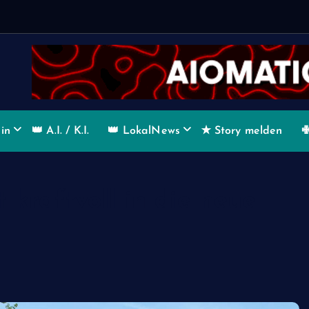
b
a
in
👑 A.I. / K.I.
👑 LokalNews
✭ Story melden
✙
 kraftvoll in die neue