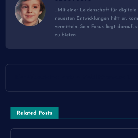
...Mit einer Leidenschaft für digital
neuesten Entwicklungen hilft er, k
vermitteln. Sein Fokus liegt darauf, 
zu bieten....
B
Idar-Obersteiner Auto & Mobilitätsmesse 15. 
e
i
Related Posts
t