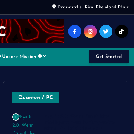
Pressestelle: Kirn. Rheinland Pfalz
 Unsere Mission ✙
Get Started
Quanten / PC
Physik 2.0: Wenn Künstliche
1
Intelligenz neue Naturgesetze
schreibt – jetzt als eBook