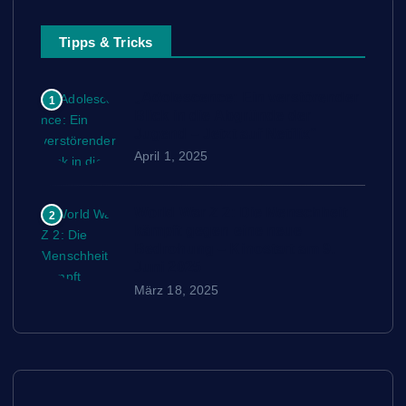
Tipps & Tricks
„Adolescence: Ein verstörender
1
Blick in die Abgründe der
Jugend – Jetzt auf Netflix“
April 1, 2025
World War Z 2: Die Menschheit
2
kämpft gegen eine neue
Bedrohung – Kinostart am 9.
Juni 2025
März 18, 2025