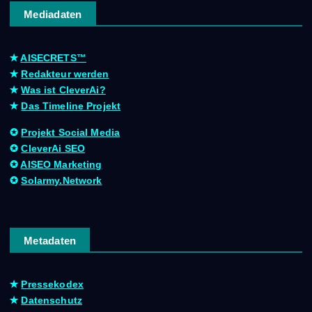
Mediadaten
✭
AISECRETS™
✭
Redakteur werden
✭
Was ist CleverAi?
✭
Das Timeline Projekt
✪
Projekt Social Media
✪
CleverAi SEO
✪
AISEO Marketing
✪
Solarmy.Network
Metadaten
✭
Pressekodex
✭
Datenschutz