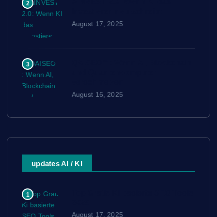
AINVEST 2.0: Wenn KI das
2
Investieren neu schreibt
August 17, 2025
QAISEO™: Wenn AI, Blockchain
3
und Quantencomputer
verschmelzen
August 16, 2025
updates AI / KI
Top Gratis Ki basierte SEO Tools
1
2025
August 17, 2025