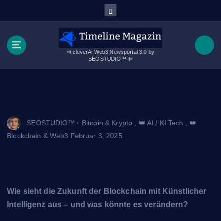
Z
u
m
I
n
⇉ cleverAi Web3 Newsportal 3.0 by
SEOSTUDIO™ ⇇
h
a
l
t
Zukunft der AI und Blockchain
s
p
SEOSTUDIO™
Bitcoin & Krypto
,
👑 AI / KI Tech
,
👑
r
Blockchain & Web3
Februar 3, 2025
i
n
g
e
n
Wie sieht die Zukunft der Blockchain mit Künstlicher
Intelligenz aus – und was könnte es verändern?