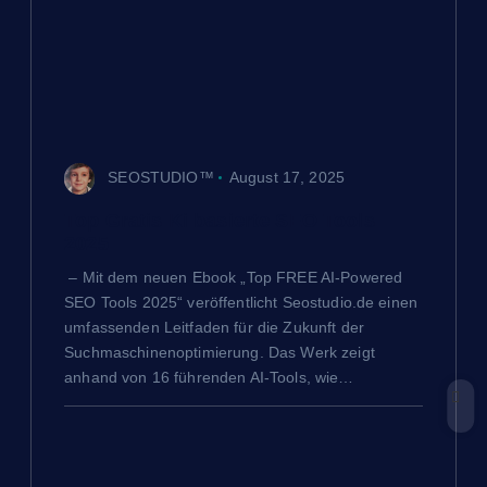
a
v
i
SEOSTUDIO™
August 17, 2025
g
Top Gratis Ki basierte SEO Tools
a
2025
– Mit dem neuen Ebook „Top FREE AI-Powered
t
SEO Tools 2025“ veröffentlicht Seostudio.de einen
umfassenden Leitfaden für die Zukunft der
i
Suchmaschinenoptimierung. Das Werk zeigt
anhand von 16 führenden AI-Tools, wie…
o
n